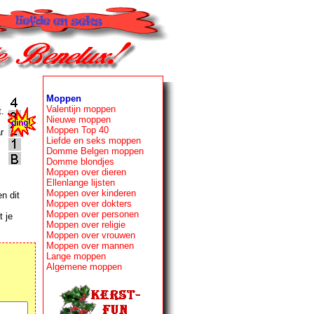
Moppen
Valentijn moppen
t.
Nieuwe moppen
Moppen Top 40
r
Liefde en seks moppen
Domme Belgen moppen
Domme blondjes
Moppen over dieren
Ellenlange lijsten
Moppen over kinderen
n dit
Moppen over dokters
Moppen over personen
t je
Moppen over religie
Moppen over vrouwen
Moppen over mannen
Lange moppen
Algemene moppen