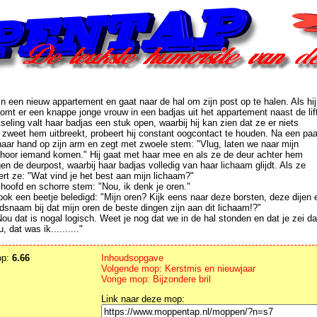
n een nieuw appartement en gaat naar de hal om zijn post op te halen. Als hij
omt er een knappe jonge vrouw in een badjas uit het appartement naast de lif
seling valt haar badjas een stuk open, waarbij hij kan zien dat ze er niets
t zweet hem uitbreekt, probeert hij constant oogcontact te houden. Na een paa
 haar hand op zijn arm en zegt met zwoele stem: "Vlug, laten we naar mijn
 hoor iemand komen." Hij gaat met haar mee en als ze de deur achter hem
gen de deurpost, waarbij haar badjas volledig van haar lichaam glijdt. Als ze
ert ze: "Wat vind je het best aan mijn lichaam?"
oofd en schorre stem: "Nou, ik denk je oren."
ok een beetje beledigd: "Mijn oren? Kijk eens naar deze borsten, deze dijen e
dsnaam bij dat mijn oren de beste dingen zijn aan dit lichaam!?"
u dat is nogal logisch. Weet je nog dat we in de hal stonden en dat je zei da
dat was ik.........."
op:
6.66
Inhoudsopgave
Volgende mop: Kerstmis en nieuwjaar
Vorige mop: Bijzondere bril
Link naar deze mop: