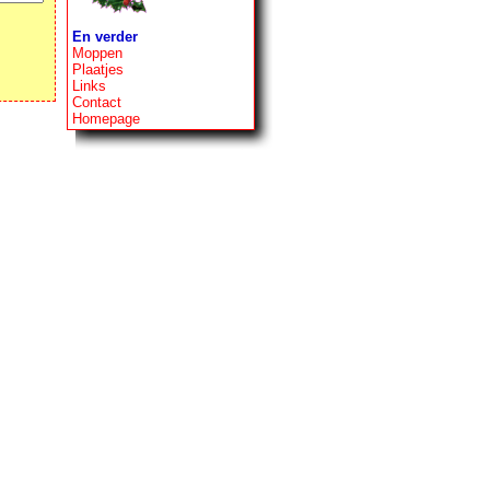
En verder
Moppen
Plaatjes
Links
Contact
Homepage