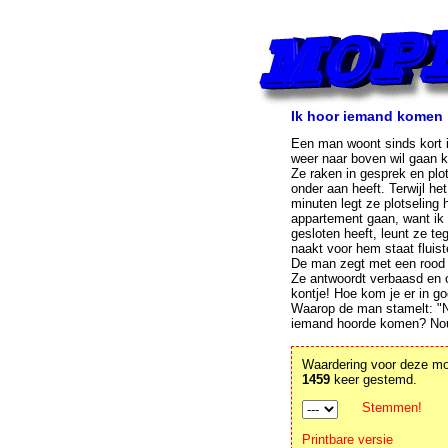
Ik hoor iemand komen
Een man woont sinds kort i
weer naar boven wil gaan k
Ze raken in gesprek en plot
onder aan heeft. Terwijl he
minuten legt ze plotseling
appartement gaan, want ik
gesloten heeft, leunt ze te
naakt voor hem staat fluist
De man zegt met een rood h
Ze antwoordt verbaasd en o
kontje! Hoe kom je er in go
Waarop de man stamelt: "No
iemand hoorde komen? Nou, 
Waardering voor deze m
1459
keer gestemd.
Stemmen!
Printbare versie