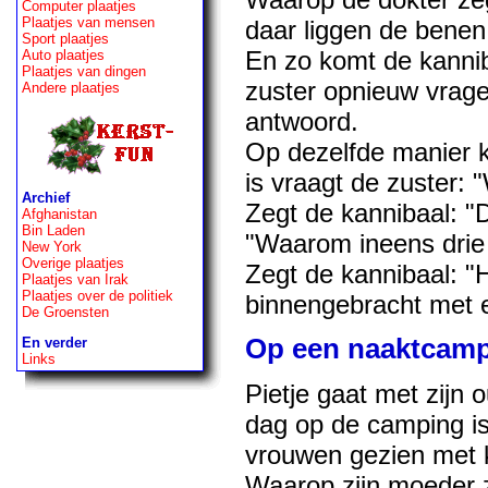
Computer plaatjes
Plaatjes van mensen
daar liggen de benen
Sport plaatjes
En zo komt de kannib
Auto plaatjes
Plaatjes van dingen
zuster opnieuw vragen
Andere plaatjes
antwoord.
Op dezelfde manier kr
is vraagt de zuster: 
Archief
Zegt de kannibaal: "
Afghanistan
Bin Laden
"Waarom ineens drie 
New York
Overige plaatjes
Zegt de kannibaal: "H
Plaatjes van Irak
Plaatjes over de politiek
binnengebracht met e
De Groensten
Op een naaktcam
En verder
Links
Pietje gaat met zijn 
dag op de camping is
vrouwen gezien met kl
Waarop zijn moeder z