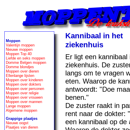
Kannibaal in het
Moppen
ziekenhuis
Valentijn moppen
Nieuwe moppen
Moppen Top 40
Er ligt een kannibaal 
Liefde en seks moppen
Domme Belgen moppen
ziekenhuis. De zuste
Domme blondjes
langs om te vragen wa
Moppen over dieren
Ellenlange lijsten
eten. Waarop de kan
Moppen over kinderen
Moppen over dokters
antwoordt: "Doe maar
Moppen over personen
Moppen over religie
benen."
Moppen over vrouwen
Moppen over mannen
De zuster raakt in pa
Lange moppen
Algemene moppen
rent naar de dokter: "
Grappige plaatjes
een kannibaal op de a
Nieuwe oogst
Plaatjes van dieren
Waarop de dokter zeg